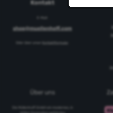
Kontakt
Info
E-Mail:
shop@muellenhoff.com
B
Oder über unser
Kontaktformular
.
Ve
Über uns
Za
Die Müllenhoff GmbH ein modernes, in
dritter Generation geführtes