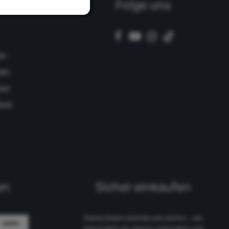
ich
Folge uns
en
gen
hen
lung
en
Sicher einkaufen
Deine Daten sind bei uns sicher – wir
behandeln sie streng vertraulich und