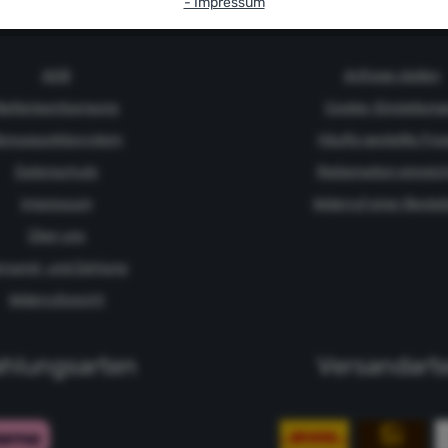
- Impressum
rmationsbereich
Servicebere
AGB
Anfrage stellen
Batterieentsorgung
Cookie-Einstellung
onuspunktesystem
Häufig gestellte Fra
Datenschutz
Reklamation einreic
Impressum
Widerruf einer Bestel
Über uns
rsand- und Zahlung
Widerrufsrecht
hlungsarten
Versandart