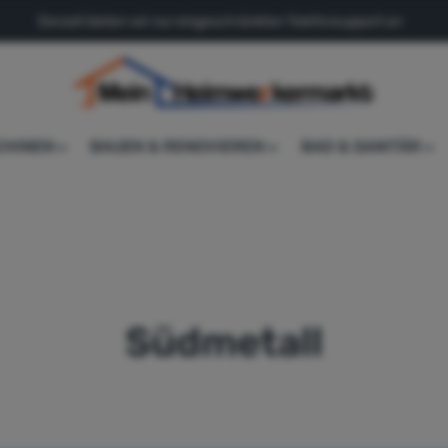
Derzeit bieten wir nur eingeschränkten Telefonsupport an
CHINEN
BAUEN & RENOVIEREN
BAD & SANITÄR
Südmetall