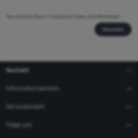
Die mit einem Stern (*) markierten Felder sind Pflichtfelder.
Absenden
Kontakt
Informationsbereich
Servicebereich
Folge uns