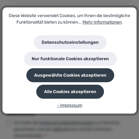
Rechnungs- / Bestellnummer
Diese Website verwendet Cookies, um Ihnen die bestmögliche
Funktionalität bieten zu können...
Mehr Informationen
.
Datenschutzeinstellungen
Nachricht
*
Nur funktionale Cookies akzeptieren
Ausgewählte Cookies akzeptieren
Alle Cookies akzeptieren
- Impressum
Datenschutz
Ich habe die
Datenschutzbestimmungen
zur Kenntnis
genommen und die
AGB
gelesen und bin mit ihnen
einverstanden.
*