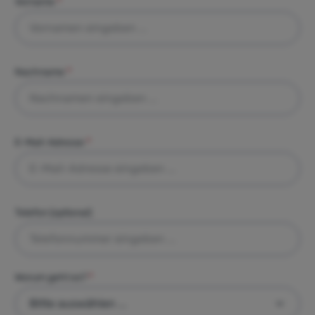
Vorname
*
Nachname
*
E-Mail-Adresse
*
Telefon (optional)
Worum geht es?
*