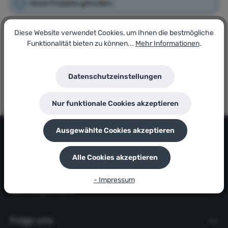
Keine Produkte gefunden.
Diese Website verwendet Cookies, um Ihnen die bestmögliche
Funktionalität bieten zu können...
Mehr Informationen
.
Datenschutzeinstellungen
Panadero Kaminöfen. Hervorragende Qualität zum Bestpreis.
Nur funktionale Cookies akzeptieren
Kontakt
Ausgewählte Cookies akzeptieren
Alle Cookies akzeptieren
Informationsbereich
- Impressum
Servicebereich
Folge uns