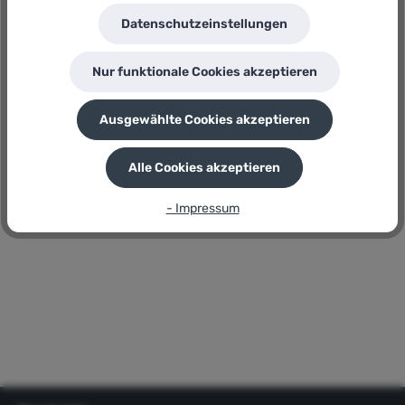
GRIZZLY Tools Ersatzspule für Motorsense MTR
Datenschutzeinstellungen
26/28
GRIZZLY Tools Ersatzspule für Motorsense MTR 26/28
Nur funktionale Cookies akzeptieren
Ausgewählte Cookies akzeptieren
Sofort verfügbar, Lieferzeit: 1 - 3 Werktage
19,99 €
Regulärer Preis:
Alle Cookies akzeptieren
P
20 Bonuspunkte
- Impressum