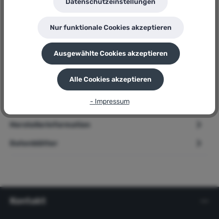
Wolfcraft
Datenschutzeinstellungen
Herstellernummer:
MG 400 ERGO
Nur funktionale Cookies akzeptieren
P
Sie erhalten 17 Bonuspunkte für diese Bestellung
Ausgewählte Cookies akzeptieren
Beschreibung
Alle Cookies akzeptieren
➢ Wolfcraft Kartuschenpistole » MG 400 ERGO « drehbar, mit
Tropf-Stopp Produktbeschreibung Dank der starken
- Impressum
Vorschubmecha…
Mehr
Herstellerinformation
Datenblätter
Kontakt