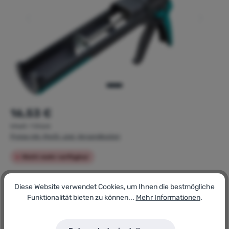
Regulärer Preis:
16,53 €
Inhalt:
1 Stück
Preise inkl. MwSt. zzgl. Versandkosten
Nicht mehr verfügbar
Artikel-Nr.:
Diese Website verwendet Cookies, um Ihnen die bestmögliche
181870203
Funktionalität bieten zu können...
Mehr Informationen
.
GTIN/EAN:
4006885435407
Hersteller: