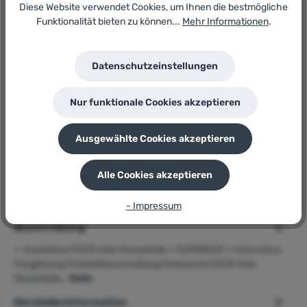
Diese Website verwendet Cookies, um Ihnen die bestmögliche
Funktionalität bieten zu können...
Mehr Informationen
.
Artikel-Nr.:
181826413
Lagerbestand:
Datenschutzeinstellungen
40
GTIN/EAN:
7640104975830
Nur funktionale Cookies akzeptieren
Hersteller:
Swissinno
Ausgewählte Cookies akzeptieren
Herstellernummer:
SUPERCAT
P
Sie erhalten 2 Bonuspunkte für diese Bestellung
Alle Cookies akzeptieren
- Impressum
Beschreibung
➢ Swissinno FSC® Holz Mausefalle » SUPERCAT « innovative
Fanglösung Produktbeschreibung Swissinno FSC® Holz
Mausefalle…
Mehr
Herstellerinformation