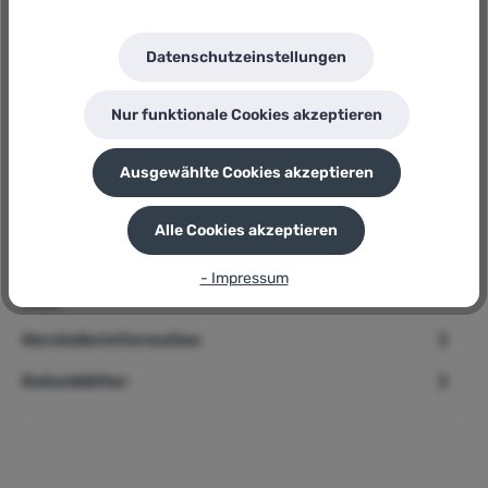
Severin
Herstellernummer:
Datenschutzeinstellungen
PG 8566
P
Sie erhalten 65 Bonuspunkte für diese Bestellung
Nur funktionale Cookies akzeptieren
Ausgewählte Cookies akzeptieren
Beschreibung
Alle Cookies akzeptieren
➢ Severin Elektrogrill » PG 8566 « 2200W Stand u.Tischgrill,
- Impressum
44,5 x 26cm Produktbeschreibung Mit dem Severin Standgril…
Mehr
Herstellerinformation
Datenblätter