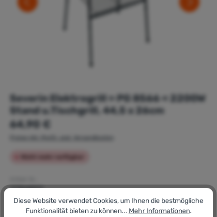
Severin Elektrogrill » PG 8566 « 2200W
Stand u.Tischgrill, 44,5 x 26cm
Regulärer Preis:
64,90 €
Preise inkl. MwSt. zzgl. Versandkosten
Nicht mehr verfügbar
Artikel-Nr.:
177868821
GTIN/EAN:
Diese Website verwendet Cookies, um Ihnen die bestmögliche
4008146040092
Funktionalität bieten zu können...
Mehr Informationen
.
Hersteller: