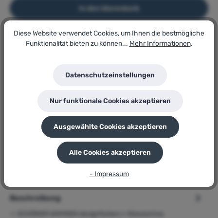
In den Warenkorb
Diese Website verwendet Cookies, um Ihnen die bestmögliche
Funktionalität bieten zu können...
Mehr Informationen
.
Artikel-Nr.:
167092652
Lagerbestand:
9
Datenschutzeinstellungen
GTIN/EAN:
4006559394290
Hersteller:
Nur funktionale Cookies akzeptieren
SCHÖNER WOHNEN-Kollektion
Herstellernummer:
Klassisches Schiefergrau Nr. 1
Ausgewählte Cookies akzeptieren
P
Sie erhalten 34 Bonuspunkte für diese Bestellung
Alle Cookies akzeptieren
- Impressum
Beschreibung
➢ SCHÖNER WOHNEN designfarben » Klassisches