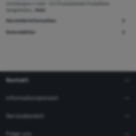
Schiefergrau « matt - 2,5 l Produktdetails Produktlinie
designfarben…
Mehr
Herstellerinformation
Datenblätter
Kontakt
Informationsbereich
Servicebereich
Folge uns