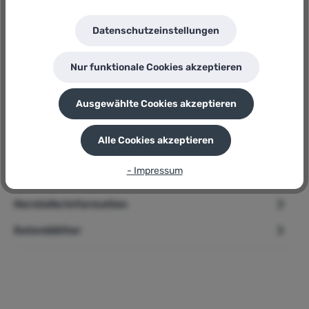
Renovo
Herstellernummer:
Malerkreppband 6011372
Datenschutzeinstellungen
P
Sie erhalten 5 Bonuspunkte für diese Bestellung
Nur funktionale Cookies akzeptieren
Ausgewählte Cookies akzeptieren
Beschreibung
Alle Cookies akzeptieren
➢ Renovo Malerkreppband » 50 m x 30 mm « Für Wände und
Sockelleisten Produktbeschreibung Das RENOVO
- Impressum
Malerkreppband ist…
Mehr
Herstellerinformation
Datenblätter