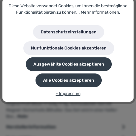
Diese Website verwendet Cookies, um Ihnen die bestmögliche
Artikel-Nr.:
Funktionalität bieten zu können...
Mehr Informationen
.
30936106
Lagerbestand:
20
Datenschutzeinstellungen
GTIN/EAN:
4303391672105
Hersteller:
Nur funktionale Cookies akzeptieren
Sonstige
P
Sie erhalten 6 Bonuspunkte für diese Bestellung
Ausgewählte Cookies akzeptieren
Alle Cookies akzeptieren
Beschreibung
- Impressum
Original Profi Bitset 17 teilig 17 tlg. Schrauberbit-Set mit
Magnet-Sicherheits Bithalter. Das Set wird in einer Halter-
Box…
Mehr
Herstellerinformation