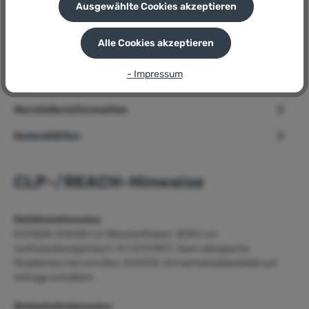
Ausgewählte Cookies akzeptieren
Beschreibung
Alle Cookies akzeptieren
➢ Ponal Holzleim » Express « für Bastel- und Werkarbeiten,
120 g Produktbeschreibung Ponal Express Holzleim ist ein ho…
- Impressum
Mehr
Herstellerinformation
Datenblätter
CLP-/REACH-Hinweise
Gefahrenhinweise
EUH208: Enthält
1,2-Benzisothiazol-3(2H)-on;
Isothiazolinongemisch 3:1 (CIT/MIT)
. Kann allergische
Reaktionen hervorrufen.
EUH210: Sicherheitsdatenblatt auf
Anfrage erhältlich.
Sicherheitshinweise