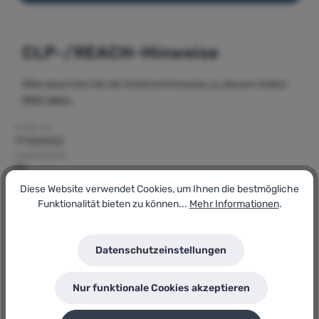
CLP-/REACH-Hinweise
Bitte beachten Sie die Gefahrenhinweise zu diesem Artikel.
Mehr dazu.
Artikel-Nr.:
177654022
Lagerbestand:
29
GTIN/EAN:
Diese Website verwendet Cookies, um Ihnen die bestmögliche
4015000088749
Funktionalität bieten zu können...
Mehr Informationen
.
Hersteller:
Ponal
Herstellernummer:
Express
Datenschutzeinstellungen
P
Sie erhalten 4 Bonuspunkte für diese Bestellung
Nur funktionale Cookies akzeptieren