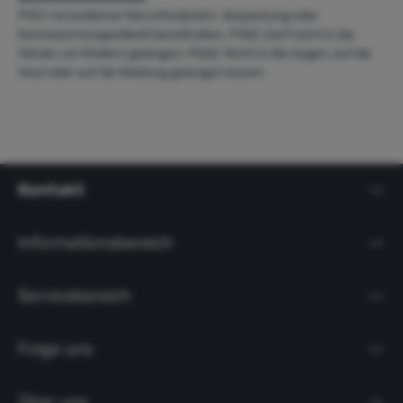
P101: Ist ärztlicher Rat erforderlich, Verpackung oder
Kennzeichnungsetikett bereithalten.
P102: Darf nicht in die
Hände von Kindern gelangen.
P262: Nicht in die Augen, auf die
Haut oder auf die Kleidung gelangen lassen.
Kontakt
Informationsbereich
Servicebereich
Folge uns
Über uns