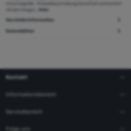
Universalgröße Produktbeschreibung Sicherheit und Komfort
mit dem Oregon…
Mehr
Herstellerinformation
Datenblätter
Kontakt
Informationsbereich
Servicebereich
Folge uns