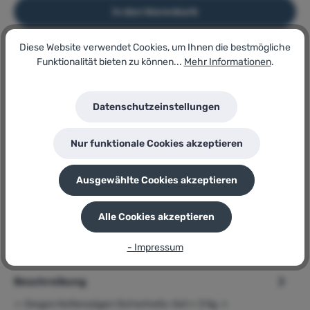
In den Warenkorb
Diese Website verwendet Cookies, um Ihnen die bestmögliche
Funktionalität bieten zu können...
Mehr Informationen
.
Artikel-Nr.:
182061355
Lagerbestand:
4
Datenschutzeinstellungen
GTIN/EAN:
5400182231127
Hersteller:
Nur funktionale Cookies akzeptieren
Oregon
Herstellernummer:
Kettensägen Sicherheits-Set
Ausgewählte Cookies akzeptieren
P
Sie erhalten 85 Bonuspunkte für diese Bestellung
Alle Cookies akzeptieren
- Impressum
Beschreibung
➢ Oregon Kettensägen Sicherheits-Set » 3 tlg. «