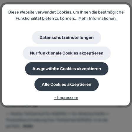
Artikel-Nr.:
Diese Website verwendet Cookies, um Ihnen die bestmögliche
173596749
Funktionalität bieten zu können...
Mehr Informationen
.
Lagerbestand:
1
GTIN/EAN:
Datenschutzeinstellungen
0088381526265
Hersteller:
Makita
Nur funktionale Cookies akzeptieren
Herstellernummer:
8392524
Ausgewählte Cookies akzeptieren
P
Sie erhalten 11 Bonuspunkte für diese Bestellung
Alle Cookies akzeptieren
- Impressum
Beschreibung
➢ Makita Tiefziehteil für MAKPAC » für Winkelschleifer «
Produktbeschreibung Das Tiefziehteil 839252-4 ist die
perfekt…
Mehr