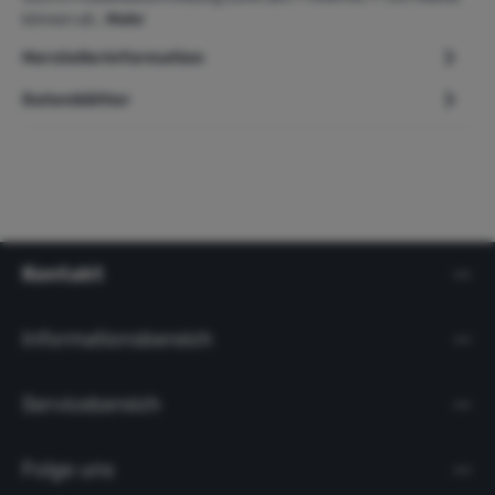
können all…
Mehr
Herstellerinformation
Datenblätter
Kontakt
Informationsbereich
Servicebereich
Folge uns