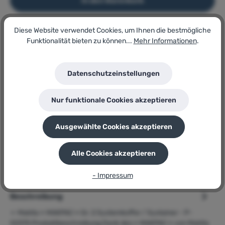
In den Warenkorb
Diese Website verwendet Cookies, um Ihnen die bestmögliche
Artikel-Nr.:
Funktionalität bieten zu können...
Mehr Informationen
.
159373849
Lagerbestand:
24
Datenschutzeinstellungen
GTIN/EAN:
0088381430128
Hersteller:
Nur funktionale Cookies akzeptieren
Makita
Herstellernummer:
8215500
Ausgewählte Cookies akzeptieren
P
Sie erhalten 25 Bonuspunkte für diese Bestellung
Alle Cookies akzeptieren
- Impressum
Beschreibung
➢ Makita » MAKPAC « Gr. 2 Systemkoffer / Systainer - P-
02375 Produktbeschreibung Dank des » MAKPAC « von Makita