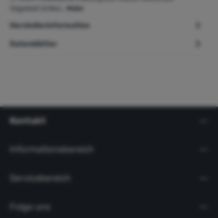
Sägeblatt Artikel…
Mehr
Herstellerinformation
Datenblätter
Kontakt
Informationsbereich
Servicebereich
Folge uns