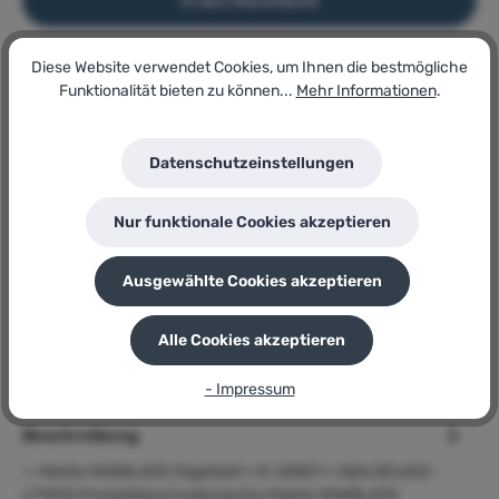
In den Warenkorb
Diese Website verwendet Cookies, um Ihnen die bestmögliche
Artikel-Nr.:
Funktionalität bieten zu können...
Mehr Informationen
.
177070933
Lagerbestand:
2
Datenschutzeinstellungen
GTIN/EAN:
0088381421614
Hersteller:
Nur funktionale Cookies akzeptieren
Makita
Herstellernummer:
B-32801
Ausgewählte Cookies akzeptieren
P
Sie erhalten 34 Bonuspunkte für diese Bestellung
Alle Cookies akzeptieren
- Impressum
Beschreibung
➢ Makita MAKBLADE Sägeblatt » B-32801 « 260x30x60Z -
LF1000 Produktbeschreibung Das Makita MAKBLADE