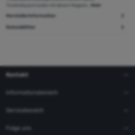
Trockenbauschrauber mit diesem Magazin…
Mehr
Herstellerinformation
Datenblätter
Kontakt
Informationsbereich
Servicebereich
Folge uns