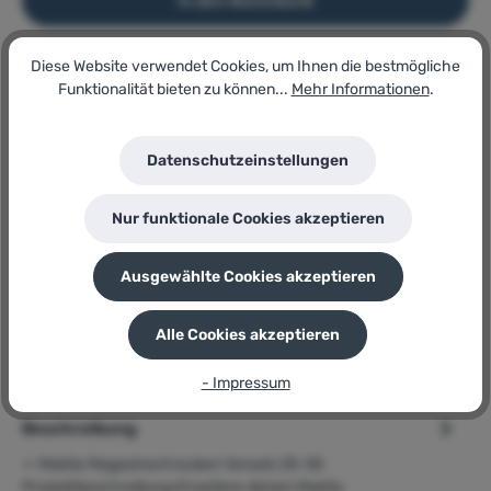
In den Warenkorb
Diese Website verwendet Cookies, um Ihnen die bestmögliche
Artikel-Nr.:
Funktionalität bieten zu können...
Mehr Informationen
.
160916786
Lagerbestand:
16
Datenschutzeinstellungen
GTIN/EAN:
0088381566414
Hersteller:
Nur funktionale Cookies akzeptieren
Makita
Herstellernummer:
Magazinvorsatz 191L24-0
Ausgewählte Cookies akzeptieren
P
Sie erhalten 70 Bonuspunkte für diese Bestellung
Alle Cookies akzeptieren
- Impressum
Beschreibung
➢ Makita Magazinschrauben Vorsatz 25-55
Produktbeschreibung Erweitere deinen Makita