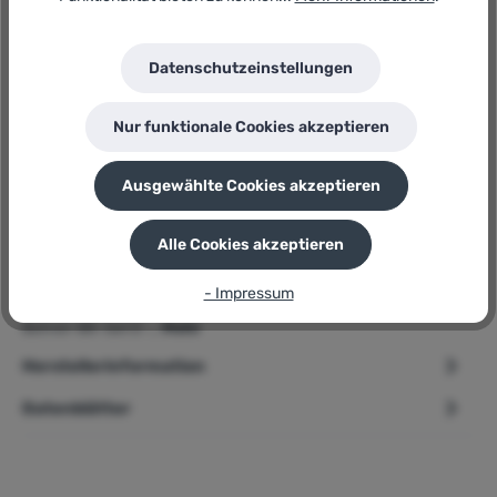
Hersteller:
Makita
Herstellernummer:
Datenschutzeinstellungen
E-11689
P
Sie erhalten 59 Bonuspunkte für diese Bestellung
Nur funktionale Cookies akzeptieren
Ausgewählte Cookies akzeptieren
Beschreibung
Alle Cookies akzeptieren
➢ Makita Bohrer-Bit-Set » E-11689 « 256-teilig, mit
- Impressum
Transportkoffer Produktbeschreibung Das 256-teilige
Bohrer-Bit-Set E-…
Mehr
Herstellerinformation
Datenblätter