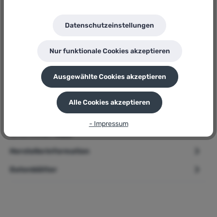
Makita
Herstellernummer:
Datenschutzeinstellungen
DHP484RGJW
P
Sie erhalten 294 Bonuspunkte für diese Bestellung
Nur funktionale Cookies akzeptieren
Ausgewählte Cookies akzeptieren
Beschreibung
Alle Cookies akzeptieren
➢ Makita Akku-Schlagbohrschrauber » DHP484RGJW « Inkl.
- Impressum
2x 6.0 AH Akkus Produktbeschreibung Der DHP484 war
schon immer…
Mehr
Herstellerinformation
Datenblätter