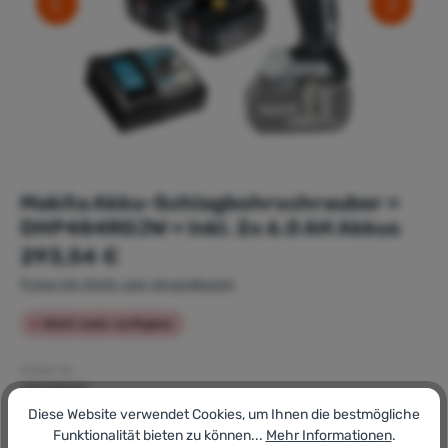
Makita Akku-Schlagbohrschrauber »
DHP484RGJW « Inkl. 2x 6.0 AH Akkus
Regulärer Preis:
293,54 €
Preise inkl. MwSt. zzgl. Versandkosten
Nicht mehr verfügbar
Artikel-Nr.:
179178002
GTIN/EAN:
Diese Website verwendet Cookies, um Ihnen die bestmögliche
0088381741675
Funktionalität bieten zu können...
Mehr Informationen
.
Hersteller: