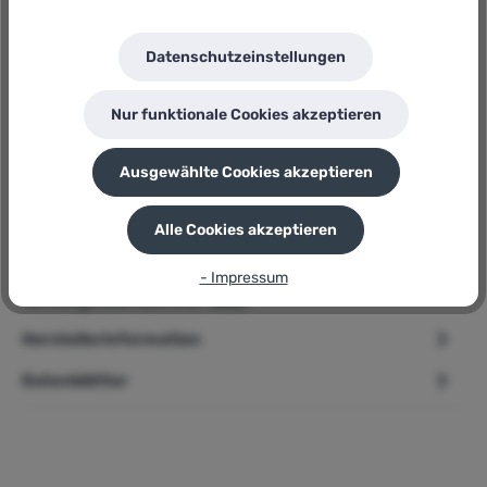
Makita
Herstellernummer:
Datenschutzeinstellungen
DGP180Z
P
Sie erhalten 330 Bonuspunkte für diese Bestellung
Nur funktionale Cookies akzeptieren
Ausgewählte Cookies akzeptieren
Beschreibung
Alle Cookies akzeptieren
➢ Makita Akku-Fettpresse » DGP180Z « 18 Volt -
- Impressum
Auspressdruck 690 Bar Produktbeschreibung Einige
Fahrzeuge und Maschine…
Mehr
Herstellerinformation
Datenblätter