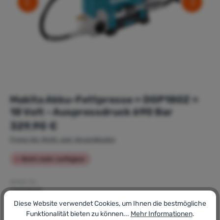
Makita Akku-Fettpresse » DGP180Z «
18 Volt - Auspressdruck 690 Bar
Regulärer Preis:
329,90 €
Preise inkl. MwSt. zzgl. Versandkosten
Nicht mehr verfügbar
Artikel-Nr.:
171975537
GTIN/EAN:
Diese Website verwendet Cookies, um Ihnen die bestmögliche
0088381886819
Funktionalität bieten zu können...
Mehr Informationen
.
Hersteller: