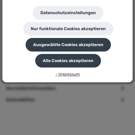
Herstellernummer:
4654 XL
Datenschutzeinstellungen
P
Sie erhalten 80 Bonuspunkte für diese Bestellung
Nur funktionale Cookies akzeptieren
Ausgewählte Cookies akzeptieren
Beschreibung
Alle Cookies akzeptieren
➢ Kochwerk » Heißluft-Fritteuse « 1400W, Timer, 5L-Korb, 8-
in-1 Funktion Produktbeschreibung Jetzt ist sie da! Die Hei…
- Impressum
Mehr
Herstellerinformation
Datenblätter