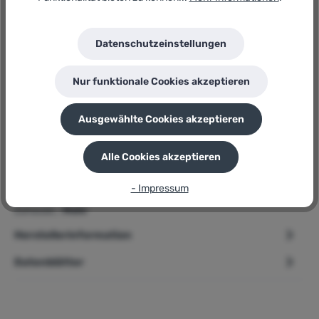
Hersteller:
Kleining
Herstellernummer:
Datenschutzeinstellungen
KaminFILTERKat
P
Sie erhalten 499 Bonuspunkte für diese Bestellung
Nur funktionale Cookies akzeptieren
Ausgewählte Cookies akzeptieren
Beschreibung
Alle Cookies akzeptieren
➢ Kleining Kaminfilter » KaminFILTERKat « Nachrüstkit mit
- Impressum
DIBt-Zulassung Produktbeschreibung Klimaschutz fängt
Zuhause…
Mehr
Herstellerinformation
Datenblätter