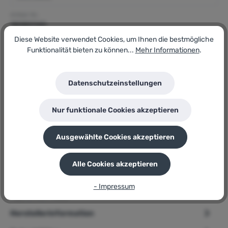
Artikel-Nr.:
180851140
GTIN/EAN:
Diese Website verwendet Cookies, um Ihnen die bestmögliche
4057278019070
Funktionalität bieten zu können...
Mehr Informationen
.
Hersteller:
Henkel
Herstellernummer:
Metylan
Datenschutzeinstellungen
P
Sie erhalten 4 Bonuspunkte für diese Bestellung
Nur funktionale Cookies akzeptieren
Ausgewählte Cookies akzeptieren
Beschreibung
Alle Cookies akzeptieren
➢ Henkel Tapetenkleister » Metylan Raufaser « 300 g
Sonderedition, +60 % Produktbeschreibung Mit dem Henkel
- Impressum
Tapetenkle…
Mehr
Herstellerinformation