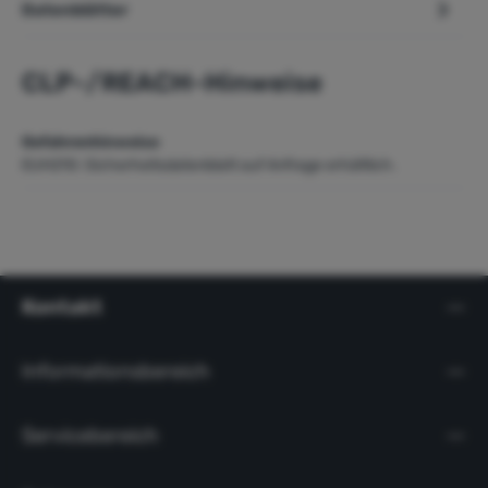
Datenblätter
CLP-/REACH-Hinweise
Gefahrenhinweise
EUH210: Sicherheitsdatenblatt auf Anfrage erhältlich.
Kontakt
Informationsbereich
Servicebereich