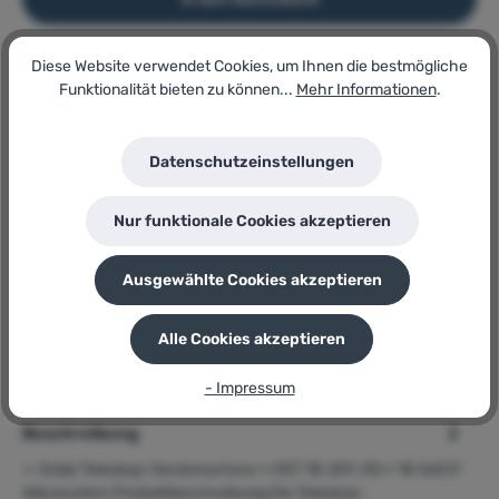
Diese Website verwendet Cookies, um Ihnen die bestmögliche
Artikel-Nr.:
Funktionalität bieten zu können...
Mehr Informationen
.
163608229
Lagerbestand:
16
Datenschutzeinstellungen
GTIN/EAN:
4015671822109
Hersteller:
Nur funktionale Cookies akzeptieren
Güde
Herstellernummer:
HST 18-201-05
Ausgewählte Cookies akzeptieren
P
Sie erhalten 82 Bonuspunkte für diese Bestellung
Alle Cookies akzeptieren
- Impressum
Beschreibung
➢ Güde Teleskop-Heckenschere » HST 18-201-05 « 18 Volt E³
Akkusystem Produktbeschreibung Die Teleskop-