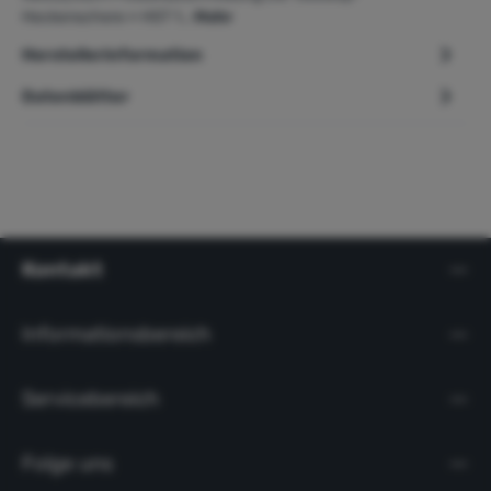
Heckenschere » HST 1…
Mehr
Herstellerinformation
Datenblätter
Kontakt
Informationsbereich
Servicebereich
Folge uns