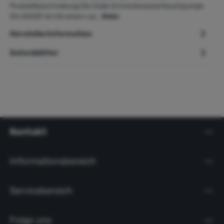
Produktbeschreibung Die Güde Schmutzwassertauchpumpe
GS 4003P ist mit einem var…
Mehr
Herstellerinformation
Datenblätter
Kontakt
Informationsbereich
Servicebereich
Folge uns