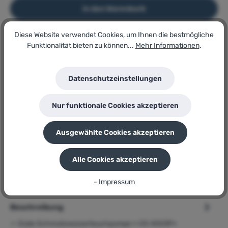
In den Warenkorb
Diese Website verwendet Cookies, um Ihnen die bestmögliche
Funktionalität bieten zu können...
Mehr Informationen
.
Artikel-Nr.:
156747244
Lagerbestand:
8
Datenschutzeinstellungen
GTIN/EAN:
4015671854308
Hersteller:
Nur funktionale Cookies akzeptieren
Güde
Herstellernummer:
GS 4003P
Ausgewählte Cookies akzeptieren
P
Sie erhalten 28 Bonuspunkte für diese Bestellung
Alle Cookies akzeptieren
- Impressum
Beschreibung
➢ Güde Schmutzwassertauchpumpe » GS 4003P«