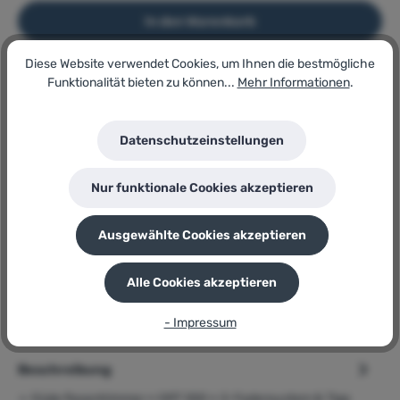
In den Warenkorb
Diese Website verwendet Cookies, um Ihnen die bestmögliche
Funktionalität bieten zu können...
Mehr Informationen
.
Artikel-Nr.:
176706650
Lagerbestand:
28
Datenschutzeinstellungen
GTIN/EAN:
4015671621047
Hersteller:
Nur funktionale Cookies akzeptieren
Güde
Herstellernummer:
Ausgewählte Cookies akzeptieren
GRT 550
P
Sie erhalten 29 Bonuspunkte für diese Bestellung
Alle Cookies akzeptieren
- Impressum
Beschreibung
➢ Güde Rasentrimmer » GRT 550 « 2-Fadensystem & Tipp