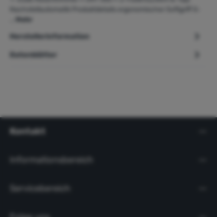
Nachstellautomatik Produktdetails ergonomischer Softgriff 5-
…
Mehr
Herstellerinformation
Datenblätter
Kontakt
Informationsbereich
Servicebereich
Folge uns