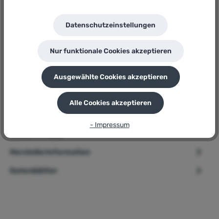
Güde
Herstellernummer:
Datenschutzeinstellungen
30001
P
Sie erhalten 40 Bonuspunkte für diese Bestellung
Nur funktionale Cookies akzeptieren
Ausgewählte Cookies akzeptieren
Beschreibung
Alle Cookies akzeptieren
Produktmerkmale: unbehandeltes Holz Inklusive Presstuch
aus strapazierfähigem Polyester 6 Liter Presskorbinhalt
- Impressum
Becken m…
Mehr
Herstellerinformation
Datenblätter