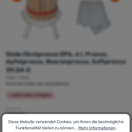
Güde Obstpresse OP6, 6 l, Presse,
Apfelpresse, Beerenpresse, Saftpresse
Regulärer Preis:
39,04 €
Inhalt:
1 Stück
Preise inkl. MwSt. zzgl. Versandkosten
Nicht mehr verfügbar
Artikel-Nr.:
137759441
GTIN/EAN:
Diese Website verwendet Cookies, um Ihnen die bestmögliche
4015671300010
Funktionalität bieten zu können...
Mehr Informationen
.
Hersteller: