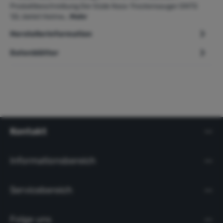
Produktbeschreibung Der Güde Nass-Trockensauger GNTS
12L bietet Heimw…
Mehr
Herstellerinformation
Datenblätter
Kontakt
Informationsbereich
Servicebereich
Folge uns