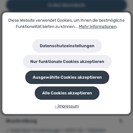
In den Warenkorb
Diese Website verwendet Cookies, um Ihnen die bestmögliche
Funktionalität bieten zu können...
Mehr Informationen
.
Artikel-Nr.:
177467528
Lagerbestand:
7
Datenschutzeinstellungen
GTIN/EAN:
4015671921444
Hersteller:
Nur funktionale Cookies akzeptieren
Güde
Herstellernummer:
GNTS 12L
Ausgewählte Cookies akzeptieren
P
Sie erhalten 36 Bonuspunkte für diese Bestellung
Alle Cookies akzeptieren
- Impressum
Beschreibung
➢ Güde Nass-Trockensauger » GNTS 12L « Edelstahl