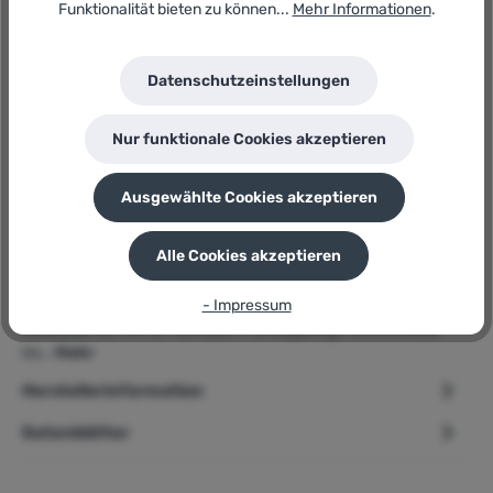
GTIN/EAN:
Funktionalität bieten zu können...
Mehr Informationen
.
4015671848703
Hersteller:
Güde
Datenschutzeinstellungen
Herstellernummer:
180/08/11-TLG
Nur funktionale Cookies akzeptieren
P
Sie erhalten 73 Bonuspunkte für diese Bestellung
Ausgewählte Cookies akzeptieren
Alle Cookies akzeptieren
Beschreibung
- Impressum
Produktmerkmale: Transportgriff Zubehörfach mit Türe 1,5 mtr
Netzkabel 3,0 mtr DL-Schlauch mit Kupplung 3 Gummifüsse
bis…
Mehr
Herstellerinformation
Datenblätter