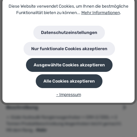
In den Warenkorb
Diese Website verwendet Cookies, um Ihnen die bestmögliche
Funktionalität bieten zu können...
Mehr Informationen
.
Artikel-Nr.:
181790795
Datenschutzeinstellungen
Lagerbestand:
20
GTIN/EAN:
Nur funktionale Cookies akzeptieren
4015671603210
Hersteller:
Güde
Ausgewählte Cookies akzeptieren
Herstellernummer:
GRH 2/330L
Alle Cookies akzeptieren
P
Sie erhalten 42 Bonuspunkte für diese Bestellung
- Impressum
Beschreibung
➢ Güde Hydraulik Rangierwagenheber » GRH 2/330L « 2
Tonnen Produktbeschreibung Wagenheben leicht gemacht.
Mit dem Rang…
Mehr