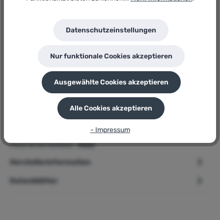
Hersteller:
Güde
Herstellernummer:
Datenschutzeinstellungen
GHS 4200
P
Sie erhalten 39 Bonuspunkte für diese Bestellung
Nur funktionale Cookies akzeptieren
Ausgewählte Cookies akzeptieren
Beschreibung
Alle Cookies akzeptieren
➢ Güde Gasheizstrahler » GHS 4200 Piezo «
- Impressum
Produktbeschreibung Der Güde Gasheizstrahler GHS 4200
Piezo ist ein Aufsatz…
Mehr
Herstellerinformation
Datenblätter