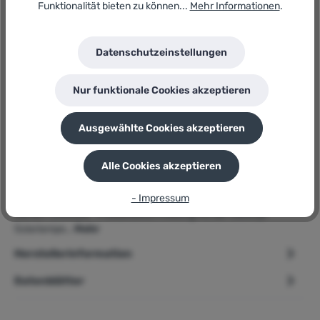
GTIN/EAN:
Funktionalität bieten zu können...
Mehr Informationen
.
4078500057370
Hersteller:
Gardena
Datenschutzeinstellungen
Herstellernummer:
11440-20
Nur funktionale Cookies akzeptieren
P
Sie erhalten 14 Bonuspunkte für diese Bestellung
Ausgewählte Cookies akzeptieren
Alle Cookies akzeptieren
Beschreibung
- Impressum
➢ Gardena ClickUp! » Solarlampe « Ambiente-Licht, Urban
Garten-Lifestyle Produktbeschreibung Mit der ClickUp!
Solarlampe…
Mehr
Herstellerinformation
Datenblätter