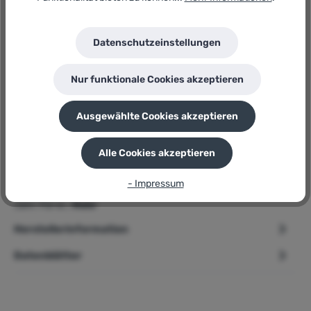
Hersteller:
Gardena
Herstellernummer:
Datenschutzeinstellungen
11340-20
P
Sie erhalten 7 Bonuspunkte für diese Bestellung
Nur funktionale Cookies akzeptieren
Ausgewählte Cookies akzeptieren
Beschreibung
Alle Cookies akzeptieren
➢ Gardena ClickUp! » Regenmesser « 0 bis 100 l/m²
- Impressum
Produktbeschreibung ClickUp! - Garten-Lifestyle fürs ganze
Jahr. Für ei…
Mehr
Herstellerinformation
Datenblätter