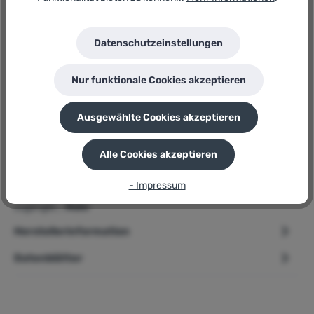
Hersteller:
Gardena
Herstellernummer:
Datenschutzeinstellungen
HandyMower 22/18V P4A
P
Sie erhalten 170 Bonuspunkte für diese Bestellung
Nur funktionale Cookies akzeptieren
Ausgewählte Cookies akzeptieren
Beschreibung
Alle Cookies akzeptieren
➢ Gardena Akku-Rasenmäher » HandyMower 22/18V P4A «
- Impressum
Produktbeschreibung Enge Passagen im Garten oder schwer
zugänglic…
Mehr
Herstellerinformation
Datenblätter