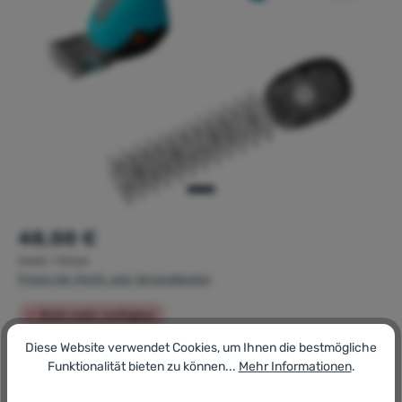
Regulärer Preis:
48,00 €
Inhalt:
1 Stück
Preise inkl. MwSt. zzgl. Versandkosten
Nicht mehr verfügbar
Diese Website verwendet Cookies, um Ihnen die bestmögliche
Artikel-Nr.:
Funktionalität bieten zu können...
Mehr Informationen
.
181756074
GTIN/EAN: