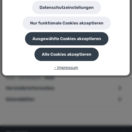
4066407502864
Datenschutzeinstellungen
Hersteller:
Gardena
Herstellernummer:
Nur funktionale Cookies akzeptieren
PowerCut 20/18V P4A Solo
P
Sie erhalten 48 Bonuspunkte für diese Bestellung
Ausgewählte Cookies akzeptieren
Alle Cookies akzeptieren
Beschreibung
➢ Gardena Akku Gras- und Strauchschere » PowerCut
- Impressum
20/18V P4A Solo « Produktbeschreibung GARDENA Akku-
Gras- und Strauch…
Mehr
Herstellerinformation
Datenblätter