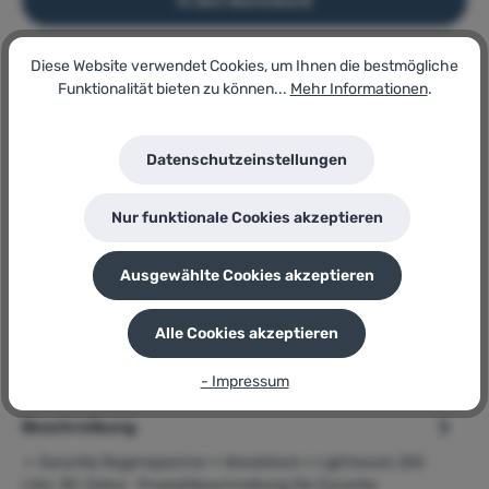
In den Warenkorb
Diese Website verwendet Cookies, um Ihnen die bestmögliche
Artikel-Nr.:
Funktionalität bieten zu können...
Mehr Informationen
.
183619245
Lagerbestand:
1
Datenschutzeinstellungen
GTIN/EAN:
4023122308881
Hersteller:
Nur funktionale Cookies akzeptieren
Garantia
Herstellernummer:
Woodstock Lightwood
Ausgewählte Cookies akzeptieren
P
Sie erhalten 244 Bonuspunkte für diese Bestellung
Alle Cookies akzeptieren
- Impressum
Beschreibung
➢ Garantia Regenspeicher » Woodstock « Lightwood, 250
Liter, 3D-Dekor Produktbeschreibung Die Garantia