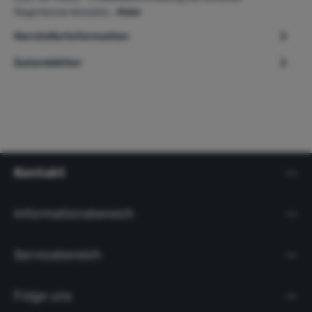
Regentonne Woodsto…
Mehr
Herstellerinformation
Datenblätter
Kontakt
Informationsbereich
Servicebereich
Folge uns