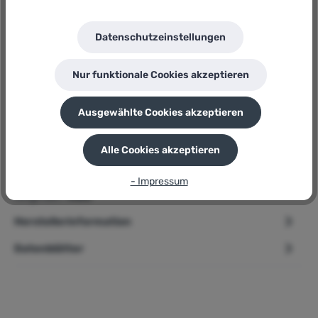
Fiskars
Herstellernummer:
Datenschutzeinstellungen
P26
P
Sie erhalten 10 Bonuspunkte für diese Bestellung
Nur funktionale Cookies akzeptieren
Ausgewählte Cookies akzeptieren
Beschreibung
Alle Cookies akzeptieren
➢ Fiskars SingleStep Bypass Gartenschere » P26 «
- Impressum
Produktbeschreibung An ihrer antihaftbeschichteten oberen
Klinge blei…
Mehr
Herstellerinformation
Datenblätter