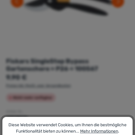
Fiskars SingleStep Bypass
Gartenschere » P26 « 100567
Regulärer Preis:
9,90 €
Preise inkl. MwSt. zzgl. Versandkosten
Nicht mehr verfügbar
Artikel-Nr.:
179038036
GTIN/EAN:
Diese Website verwendet Cookies, um Ihnen die bestmögliche
6411501112606
Funktionalität bieten zu können...
Mehr Informationen
.
Hersteller: