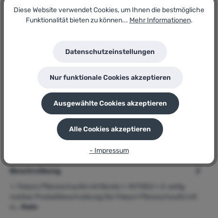
In den Warenkorb
Diese Website verwendet Cookies, um Ihnen die bestmögliche
Funktionalität bieten zu können...
Mehr Informationen
.
Artikel-Nr.:
181794141
Datenschutzeinstellungen
Lagerbestand:
1
GTIN/EAN:
Nur funktionale Cookies akzeptieren
6411501705747
Hersteller:
Fiskars
Ausgewählte Cookies akzeptieren
Herstellernummer:
1071302
Alle Cookies akzeptieren
P
Sie erhalten 9 Bonuspunkte für diese Bestellung
- Impressum
Beschreibung
➢ Fiskars Pflanzschaufel mit Bürste » 1071302 « 2-seitig
nutzbar Produktbeschreibung Die Fiskars Pflanzschaufel mit
in…
Mehr