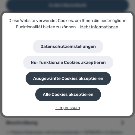
In den Warenkorb
Diese Website verwendet Cookies, um Ihnen die bestmögliche
Funktionalität bieten zu können...
Mehr Informationen
.
Artikel-Nr.:
183456480
Lagerbestand:
12
Datenschutzeinstellungen
GTIN/EAN:
6411501410559
Hersteller:
Nur funktionale Cookies akzeptieren
Fiskars
Herstellernummer:
1078495
Ausgewählte Cookies akzeptieren
P
Sie erhalten 22 Bonuspunkte für diese Bestellung
Alle Cookies akzeptieren
- Impressum
Beschreibung
➢ Fiskars Eiskratzer mit Schneebürste » 1078495 « 2-Zonen-