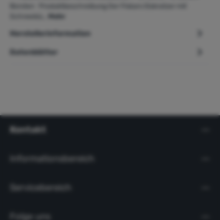
Borsten Produktbeschreibung Der Fiskars Eiskratzer mit
Schneebü…
Mehr
Herstellerinformation
Datenblätter
Kontakt
Informationsbereich
Servicebereich
Folge uns