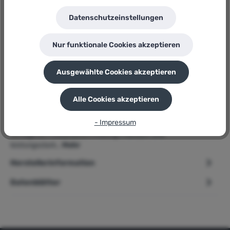
GTIN/EAN:
8713415382440
Datenschutzeinstellungen
Hersteller:
EUROM
Herstellernummer:
Nur funktionale Cookies akzeptieren
AC3501 Wifi
P
Sie erhalten 600 Bonuspunkte für diese Bestellung
Ausgewählte Cookies akzeptieren
Alle Cookies akzeptieren
Beschreibung
- Impressum
➢ Eurom Split Klimaanlage » AC3501 Wifi « 3500 BTU, 2 in 1
Klimagerät Produktbeschreibung Praktisch und
leistungsstark…
Mehr
Herstellerinformation
Datenblätter