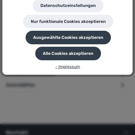
P
Datenschutzeinstellungen
Sie erhalten 109 Bonuspunkte für diese Bestellung
Nur funktionale Cookies akzeptieren
Ausgewählte Cookies akzeptieren
Beschreibung
Eurodomo Einbauspüle Eurostone Prima 45 Granit Grau im Set
Alle Cookies akzeptieren
mit Ablauf eurostone: So hart wie Stein eurostone basiert auf
ho…
Mehr
- Impressum
Herstellerinformation
Datenblätter
Kontakt