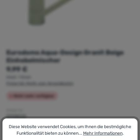
Eurodomo Aqua-Design Granit Beige
Einhebelmischer
Regulärer Preis:
9,99 €
Inhalt:
1 Stück
Preise inkl. MwSt. zzgl. Versandkosten
Nicht mehr verfügbar
Artikel-Nr.:
59198025
GTIN/EAN:
Diese Website verwendet Cookies, um Ihnen die bestmögliche
4008240080208
Funktionalität bieten zu können...
Mehr Informationen
.
Hersteller: