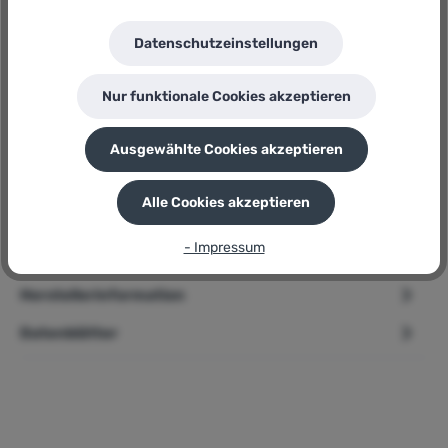
Eurodomo
Herstellernummer:
Aqua-Design Granit Beige
Datenschutzeinstellungen
P
Sie erhalten 10 Bonuspunkte für diese Bestellung
Nur funktionale Cookies akzeptieren
Ausgewählte Cookies akzeptieren
Beschreibung
Alle Cookies akzeptieren
Eurodomo Aqua-Design Granit Beige Einhebelmischer,
Spültischarmatur Spültisch-Einhebelmischer mit
- Impressum
Schwenkauslauf Kartusche…
Mehr
Herstellerinformation
Datenblätter