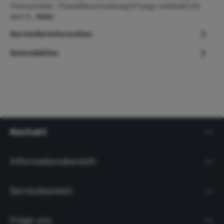
Thermometer Produktbeschreibung El Fuego verbindet mit
dem H…
Mehr
Herstellerinformation
Datenblätter
Kontakt
Informationsbereich
Servicebereich
Folge uns