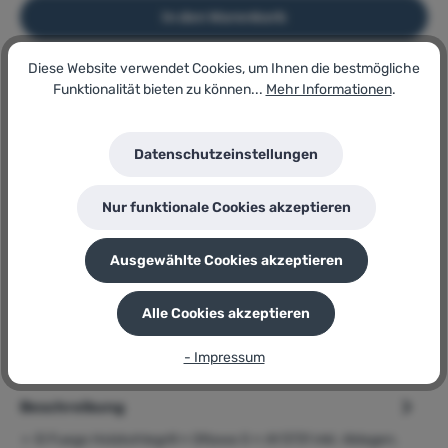
In den Warenkorb
Diese Website verwendet Cookies, um Ihnen die bestmögliche
Funktionalität bieten zu können...
Mehr Informationen
.
Artikel-Nr.:
182164439
Lagerbestand:
9
Datenschutzeinstellungen
GTIN/EAN:
4250373237312
Hersteller:
Nur funktionale Cookies akzeptieren
El Fuego
Herstellernummer:
Ottawa S
Ausgewählte Cookies akzeptieren
P
Sie erhalten 93 Bonuspunkte für diese Bestellung
Alle Cookies akzeptieren
- Impressum
Beschreibung
➢ El Fuego Holzkohlegrill » Ottawa S « AY3731 inkl. Ablagen,