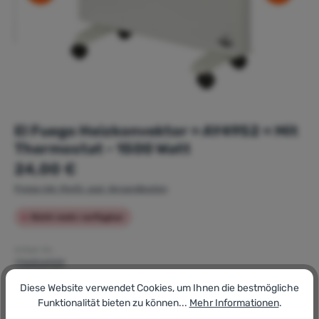
El Fuego Heizkonvektor » AY4952 « Mit
Thermostat - 1500 Watt
Regulärer Preis:
24,00 €
Preise inkl. MwSt. zzgl. Versandkosten
Nicht mehr verfügbar
Artikel-Nr.:
176904929
GTIN/EAN:
Diese Website verwendet Cookies, um Ihnen die bestmögliche
4250373249520
Funktionalität bieten zu können...
Mehr Informationen
.
Hersteller:
El Fuego