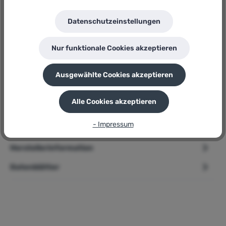
Herstellernummer:
AY4952
Datenschutzeinstellungen
P
Sie erhalten 24 Bonuspunkte für diese Bestellung
Nur funktionale Cookies akzeptieren
Ausgewählte Cookies akzeptieren
Beschreibung
Alle Cookies akzeptieren
➢ El Fuego Heizkonvektor » AY4952 « Mit Thermostat - 1500
Watt Produktbeschreibung Beim AY4952 sticht eine Sache
- Impressum
beson…
Mehr
Herstellerinformation
Datenblätter