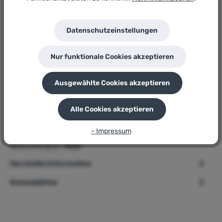
Hersteller:
El Fuego
Herstellernummer:
Datenschutzeinstellungen
AY0619
P
Sie erhalten 150 Bonuspunkte für diese Bestellung
Nur funktionale Cookies akzeptieren
Ausgewählte Cookies akzeptieren
Beschreibung
Alle Cookies akzeptieren
➢ El Fuego Elektrokamin » Zürich « AY0619 - 2 Stufen
- Impressum
Produktbeschreibung Realistische Flammeffekte LED-
Beleuchtung (2…
Mehr
Herstellerinformation
Datenblätter