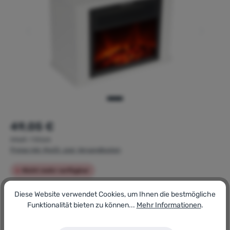
Regulärer Preis:
49,05 €
Inhalt:
1 Stück
Preise inkl. MwSt. zzgl. Versandkosten
Nicht mehr verfügbar
Diese Website verwendet Cookies, um Ihnen die bestmögliche
Artikel-Nr.:
140390266
Funktionalität bieten zu können...
Mehr Informationen
.
GTIN/EAN:
4250373206899