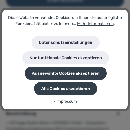
In den Warenkorb
Diese Website verwendet Cookies, um Ihnen die bestmögliche
Artikel-Nr.:
Funktionalität bieten zu können...
Mehr Informationen
.
134896139
Lagerbestand:
13
Datenschutzeinstellungen
GTIN/EAN:
4250373204635
Hersteller:
Nur funktionale Cookies akzeptieren
El Fuego
Herstellernummer:
AY0463
Ausgewählte Cookies akzeptieren
P
Sie erhalten 41 Bonuspunkte für diese Bestellung
Alle Cookies akzeptieren
- Impressum
Beschreibung
➢ El Fuego Dutch Oven » AY0463 « 8,46 l - Gusseisen
Produktbeschreibung Aus 100 % massivem Gusseisen 3