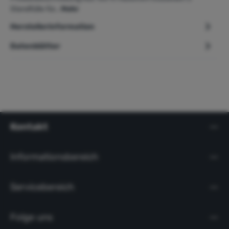
Standfüße für…
Mehr
Herstellerinformation
Datenblätter
Kontakt
Informationsbereich
Servicebereich
Folge uns