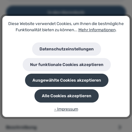
In den Warenkorb
Diese Website verwendet Cookies, um Ihnen die bestmögliche
Funktionalität bieten zu können...
Mehr Informationen
.
Artikel-Nr.:
182187664
Lagerbestand:
Datenschutzeinstellungen
2
GTIN/EAN:
4006825654028
Nur funktionale Cookies akzeptieren
Hersteller:
Einhell
Herstellernummer:
Ausgewählte Cookies akzeptieren
Druckluftzubehörset
P
Sie erhalten 64 Bonuspunkte für diese Bestellung
Alle Cookies akzeptieren
- Impressum
Beschreibung