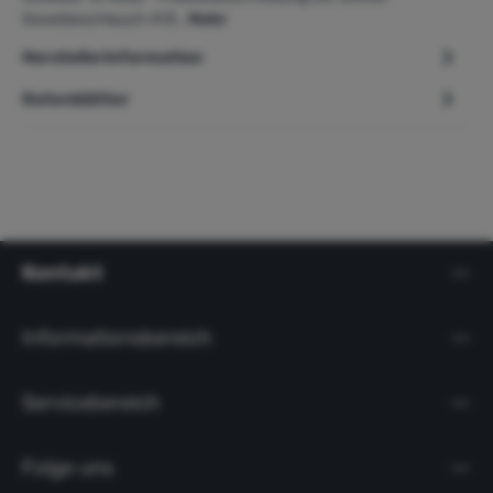
Gewebeschlauch 413…
Mehr
Herstellerinformation
Datenblätter
Kontakt
Informationsbereich
Servicebereich
Folge uns