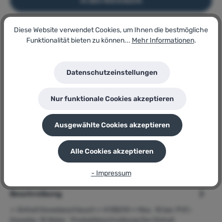
In den Warenkorb
Diese Website verwendet Cookies, um Ihnen die bestmögliche
Artikel-Nr.:
Funktionalität bieten zu können...
Mehr Informationen
.
183115284
Lagerbestand:
4
Datenschutzeinstellungen
GTIN/EAN:
4006825574166
Hersteller:
Nur funktionale Cookies akzeptieren
Einhell
Herstellernummer:
4138210
Ausgewählte Cookies akzeptieren
P
Sie erhalten 22 Bonuspunkte für diese Bestellung
Alle Cookies akzeptieren
- Impressum
Beschreibung
➢ Einhell Gewebeschlauch » 4138210 « Max. 15 bar, PVC-
Gewebe, 15 Meter Produktbeschreibung Der Einhell