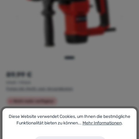
Regulärer Preis:
89,99 €
Inhalt:
1 Stück
Preise inkl. MwSt. zzgl. Versandkosten
Nicht mehr verfügbar
Artikel-Nr.:
Diese Website verwendet Cookies, um Ihnen die bestmögliche
181827989
Funktionalität bieten zu können...
Mehr Informationen
.
GTIN/EAN:
4006825671070