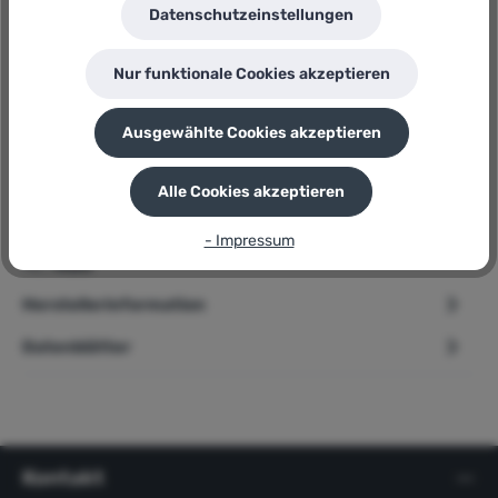
Hersteller:
Datenschutzeinstellungen
Einhell
Herstellernummer:
TC-RH 28 3F
Nur funktionale Cookies akzeptieren
P
Sie erhalten 90 Bonuspunkte für diese Bestellung
Ausgewählte Cookies akzeptieren
Beschreibung
Alle Cookies akzeptieren
➢ Einhell Bohrhammer » TC-RH 28 3F « SDS-Plus, 3,5 Joule,
- Impressum
Ergo, 950 Watt Produktbeschreibung Der Einhell Bohrhammer
TC…
Mehr
Herstellerinformation
Datenblätter
Kontakt