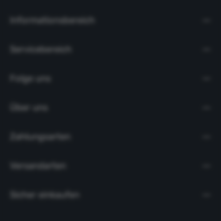
Informationsbereich
Servicebereich
Folge uns
Über uns
Zahlungsarten
Versandarten
Sicher einkaufen