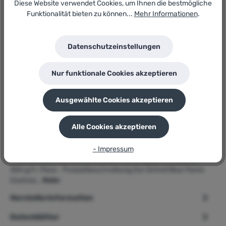
Artikel-Nr.:
Diese Website verwendet Cookies, um Ihnen die bestmögliche
183101914
Funktionalität bieten zu können...
Mehr Informationen
.
GTIN/EAN:
4006825599312
Hersteller:
Datenschutzeinstellungen
Einhell
Herstellernummer:
BFO 4200/1
Nur funktionale Cookies akzeptieren
P
Sie erhalten 65 Bonuspunkte für diese Bestellung
Ausgewählte Cookies akzeptieren
Alle Cookies akzeptieren
Beschreibung
- Impressum
➢ Einhell Blue Flame Gasheizofen » BFO 4200/1 « 4200 W,
300 g/h, Piezo Produktbeschreibung Der Einhell Blue Flame
Gasheiz…
Mehr
Herstellerinformation
Datenblätter